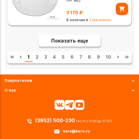
ПНТ:
4922
3 170
₽
В наличии в
3 магазинах
Показать еще
1
2
3
4
5
6
7
8
9
10
Покупателям
О нас
(3952) 500-230
(пн-пт с 8:00 до 17:00)
kars@kars.ru