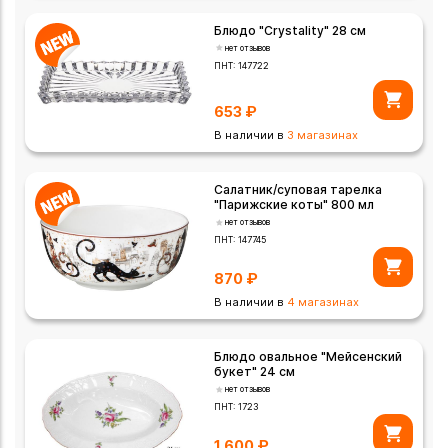
Блюдо "Crystality" 28 см
нет отзывов
ПНТ:
147722
653
₽
В наличии в
3 магазинах
Салатник/суповая тарелка
"Парижские коты" 800 мл
нет отзывов
ПНТ:
147745
870
₽
В наличии в
4 магазинах
Блюдо овальное "Мейсенский
букет" 24 см
нет отзывов
ПНТ:
1723
1 600
₽