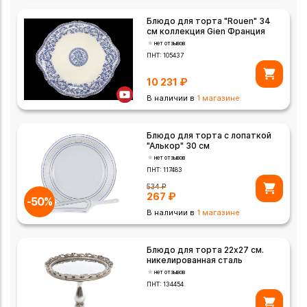
Блюдо для торта "Rouen" 34
см коллекция Gien Франция
нет отзывов
ПНТ:
105437
10 231
₽
В наличии в
1 магазине
Блюдо для торта с лопаткой
"Алькор" 30 см
нет отзывов
ПНТ:
117483
534
₽
267
₽
-50%
В наличии в
1 магазине
Блюдо для торта 22х27 см.
никелированная сталь
нет отзывов
ПНТ:
134454