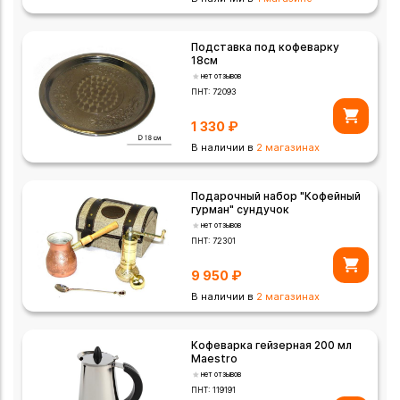
Подставка под кофеварку
18см
нет отзывов
ПНТ:
72093
1 330
₽
В наличии в
2 магазинах
Подарочный набор "Кофейный
гурман" сундучок
нет отзывов
ПНТ:
72301
9 950
₽
В наличии в
2 магазинах
Кофеварка гейзерная 200 мл
Maestro
нет отзывов
ПНТ:
119191