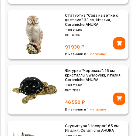
Статуэтка "Сова на ветке с
цветами" 33 см, Италия,
Ceramiche AHURA
нет отзывов
ПНТ:
68302
91 930
₽
В наличии в
1 магазине
Фигурка "Черепаха", 26 см
кристаллы Swarovski, Италия,
Ceramiche AHURA
нет отзывов
ПНТ:
71385
46 550
₽
В наличии в
1 магазине
Скульптура "Носорог" 65 см
Италия, Ceramiche AHURA
нет отзывов