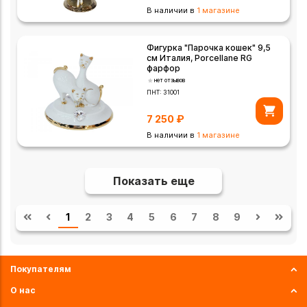
В наличии в
1 магазине
Фигурка "Парочка кошек" 9,5
см Италия, Porcellane RG
фарфор
нет отзывов
ПНТ:
31001
7 250
₽
В наличии в
1 магазине
Показать еще
1
2
3
4
5
6
7
8
9
Покупателям
О нас