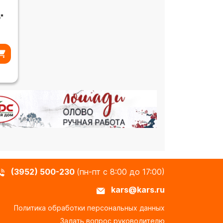
"
(3952) 500-230
(пн-пт с 8:00 до 17:00)
kars@kars.ru
Политика обработки персональных данных
Задать вопрос руководителю