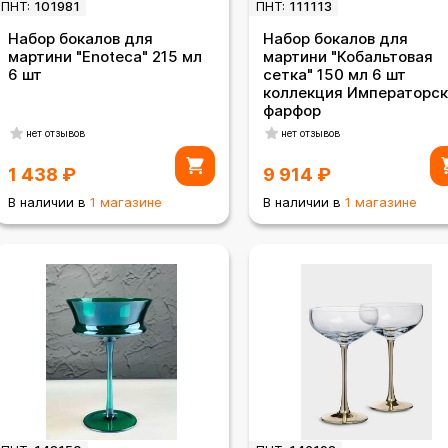
ПНТ:
101981
ПНТ:
111113
Набор бокалов для
Набор бокалов для
мартини "Enoteca" 215 мл
мартини "Кобальтовая
6 шт
сетка" 150 мл 6 шт
коллекция Императорс
фарфор
нет отзывов
нет отзывов
1 438
₽
9 914
₽
В наличии в
1 магазине
В наличии в
1 магазине