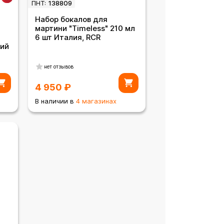
ПНТ:
138809
Набор бокалов для
мартини "Timeless" 210 мл
6 шт Италия, RCR
кий
нет отзывов
4 950
₽
В наличии в
4 магазинах