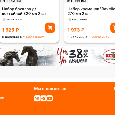
ПНТ:
142150
ПНТ:
146192
Набор бокалов д/
Набор креманок "Ravello
коктейлей 320 мл 2 шт
270 мл 2 шт
нет отзывов
нет отзывов
1 525
₽
1 973
₽
В наличии в
2 магазинах
В наличии в
3 магазинах
Мы в соцсетях
ии