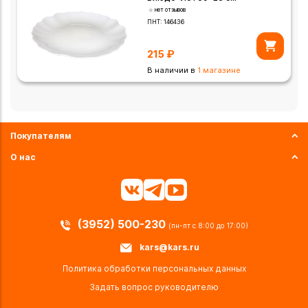
нет отзывов
ПНТ:
146436
215
₽
В наличии в
1 магазине
Покупателям
О нас
(3952) 500-230
(пн-пт с 8:00 до 17:00)
kars@kars.ru
Политика обработки персональных данных
Задать вопрос руководителю