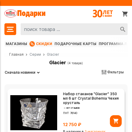
МАГАЗИНЫ
СКИДКИ
ПОДАРОЧНЫЕ КАРТЫ
ПРОГРАММА ЛО
Главная
Серии
Glacier
Glacier
(4 товара)
Фильтры
Сначала новинки
Набор стаканов "Glacier" 350
мл 6 шт Crystal Bohemia Чехия
хрусталь
нет отзывов
ПНТ:
76140
12 750
₽
В наличии в
3 магазинах