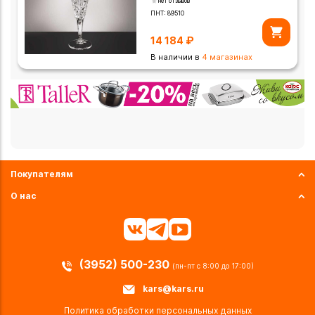
нет отзывов
ПНТ:
89510
14 184
₽
В наличии в
4 магазинах
Покупателям
О нас
(3952) 500-230
(пн-пт с 8:00 до 17:00)
kars@kars.ru
Политика обработки персональных данных