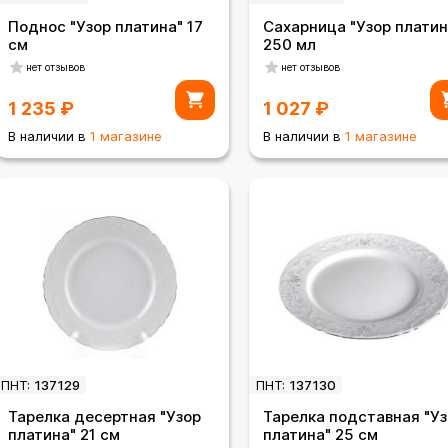
Поднос "Узор платина" 17
Сахарница "Узор платин
см
250 мл
нет отзывов
нет отзывов
1 235
₽
1 027
₽
В наличии в
1 магазине
В наличии в
1 магазине
ПНТ:
137129
ПНТ:
137130
Тарелка десертная "Узор
Тарелка подставная "У
платина" 21 см
платина" 25 см