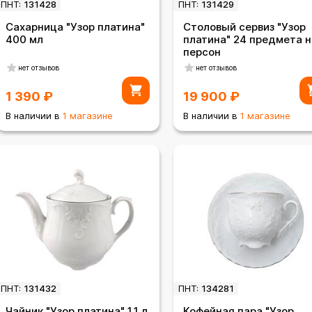
ПНТ:
131428
ПНТ:
131429
Сахарница "Узор платина"
Столовый сервиз "Узор
400 мл
платина" 24 предмета н
персон
нет отзывов
нет отзывов
1 390
₽
19 900
₽
В наличии в
1 магазине
В наличии в
1 магазине
ПНТ:
131432
ПНТ:
134281
Чайник "Узор платина" 1,1 л
Кофейная пара "Узор