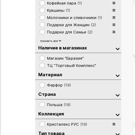
Кофейная пара
(1)
Кувшины
(1)
Молочники и сливочники
(1)
Подарки для Женщин
(2)
Подарки для Семьи
(2)
Подносы
(1)
показать все
Салатники и пиалы
(3)
Наличие в магазинах
Салфетницы и кольца
(1)
Магазин "Евразия"
Сахарницы
(2)
ТЦ "Торговый Комплекс"
Столовые сервизы
(2)
Материал
Тарелка десертная
(1)
Тарелка подставная
(1)
Фарфор
(19)
Тарелка суповая
(1)
Страна
Чайные и кофейные пары
(1)
Чайные кружки
(1)
Польша
(19)
Коллекция
Кристалекс РУС
(19)
Тип товара