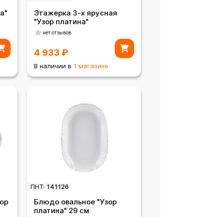
а"
Этажерка 3-х ярусная
"Узор платина"
нет отзывов
4 933
₽
В наличии в
1 магазине
ПНТ:
141126
зор
Блюдо овальное "Узор
платина" 29 см