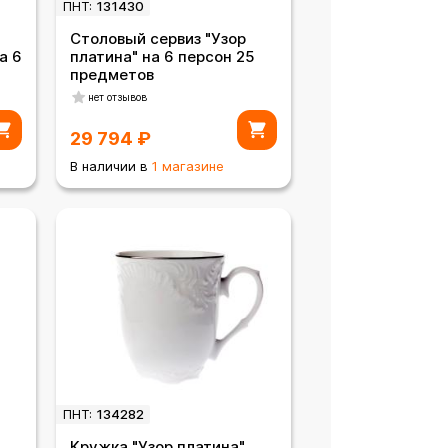
ПНТ:
131430
Столовый сервиз "Узор
а 6
платина" на 6 персон 25
предметов
нет отзывов
29 794
₽
В наличии в
1 магазине
ПНТ:
134282
Кружка "Узор платина"