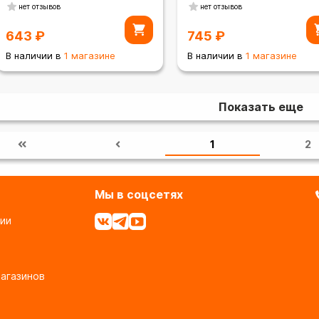
нет отзывов
нет отзывов
643
₽
745
₽
В наличии в
1 магазине
В наличии в
1 магазине
Показать еще
1
2
Мы в соцсетях
ии
агазинов