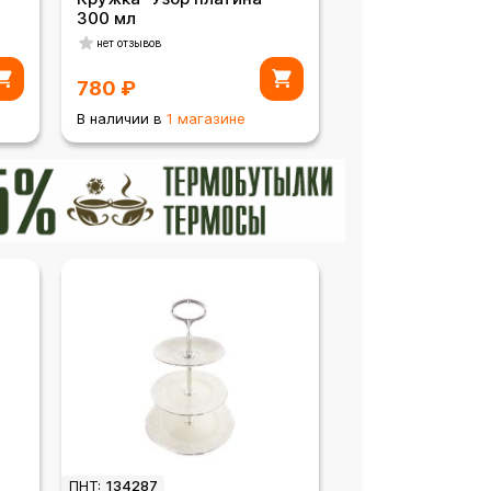
300 мл
нет отзывов
780
₽
В наличии в
1 магазине
ПНТ:
134287