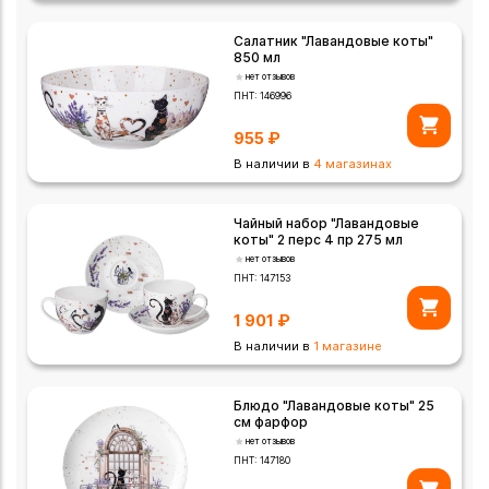
Салатник "Лавандовые коты"
850 мл
нет отзывов
ПНТ:
146996
955
₽
В наличии в
4 магазинах
Чайный набор "Лавандовые
коты" 2 перс 4 пр 275 мл
нет отзывов
ПНТ:
147153
1 901
₽
В наличии в
1 магазине
Блюдо "Лавандовые коты" 25
см фарфор
нет отзывов
ПНТ:
147180