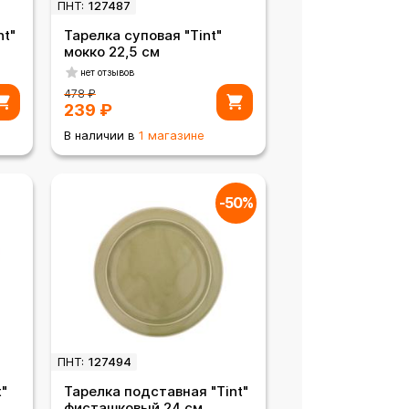
ПНТ:
127487
nt"
Тарелка суповая "Tint"
мокко 22,5 см
нет отзывов
478
₽
239
₽
В наличии в
1 магазине
-50%
ПНТ:
127494
"
Тарелка подставная "Tint"
фисташковый 24 см