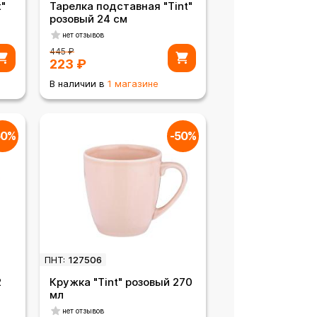
"
Тарелка подставная "Tint"
розовый 24 см
нет отзывов
445
₽
223
₽
В наличии в
1 магазине
50%
-50%
ПНТ:
127506
2
Кружка "Tint" розовый 270
мл
нет отзывов