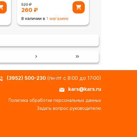
520
₽
260
₽
В наличии в
1 магазине
(3952) 500-230
(пн-пт с 8:00 до 17:00)
kars@kars.ru
Политика обработки персональных данных
Задать вопрос руководителю