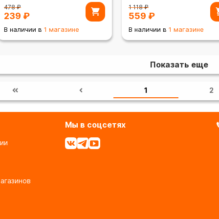
478
₽
1 118
₽
239
₽
559
₽
В наличии в
1 магазине
В наличии в
1 магазине
Показать еще
1
2
Мы в соцсетях
ии
агазинов