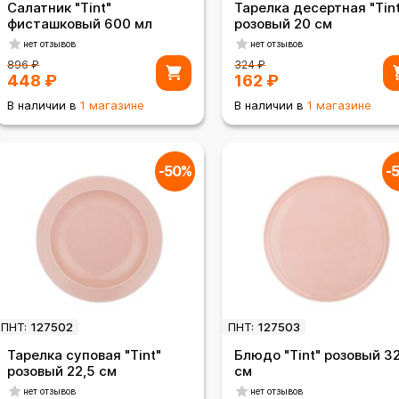
Салатник "Tint"
Тарелка десертная "Tint
фисташковый 600 мл
розовый 20 см
нет отзывов
нет отзывов
896
₽
324
₽
448
₽
162
₽
В наличии в
1 магазине
В наличии в
1 магазине
-50%
-
ПНТ:
127502
ПНТ:
127503
Тарелка суповая "Tint"
Блюдо "Tint" розовый 3
розовый 22,5 см
см
нет отзывов
нет отзывов