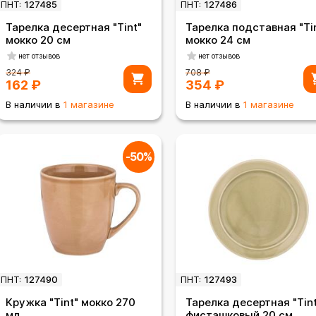
ПНТ:
127485
ПНТ:
127486
Тарелка десертная "Tint"
Тарелка подставная "Ti
мокко 20 см
мокко 24 см
нет отзывов
нет отзывов
324
₽
708
₽
162
₽
354
₽
В наличии в
1 магазине
В наличии в
1 магазине
-50%
ПНТ:
127490
ПНТ:
127493
Кружка "Tint" мокко 270
Тарелка десертная "Tint
мл
фисташковый 20 см