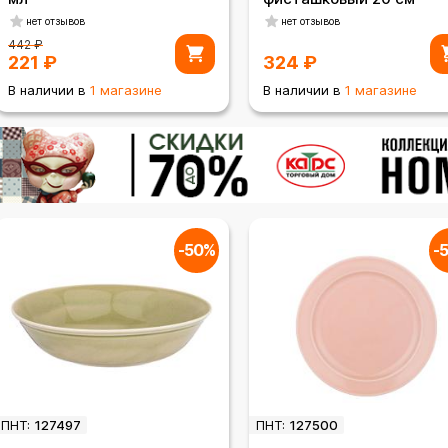
нет отзывов
нет отзывов
442
₽
221
₽
324
₽
В наличии в
1 магазине
В наличии в
1 магазине
-50%
-
ПНТ:
127497
ПНТ:
127500