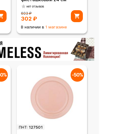
нет отзывов
603
₽
302
₽
В наличии в
1 магазине
50%
-50%
ПНТ:
127501