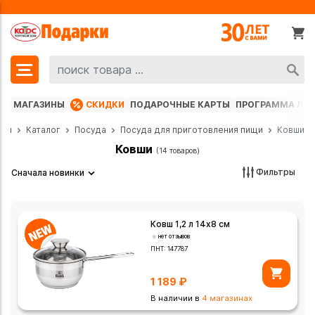
МАГАЗИНЫ
СКИДКИ
ПОДАРОЧНЫЕ КАРТЫ
ПРОГРАММА ЛО
ная
Каталог
Посуда
Посуда для приготовления пищи
Ковши
Ковши
(14 товаров)
Фильтры
Сначала новинки
Ковш 1,2 л 14х8 см
нет отзывов
ПНТ:
147787
1 189
₽
В наличии в
4 магазинах