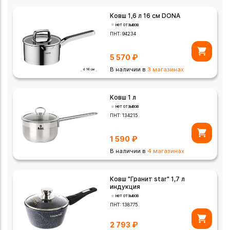
Ковш 1,6 л 16 см DONA
нет отзывов
ПНТ:
94234
5 570
₽
В наличии в
3 магазинах
Ковш 1 л
нет отзывов
ПНТ:
134215
1 590
₽
В наличии в
4 магазинах
Ковш "Гранит star" 1,7 л
индукция
нет отзывов
ПНТ:
138775
2 793
₽