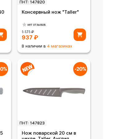
ПНТ:
147820
40
Консервный нож "Taller"
нет отзывов
1 171
₽
937
₽
В наличии в
4 магазинах
20%
-20%
ПНТ:
147823
.5
Нож поварской 20 см в
чехле, Taller, Англия