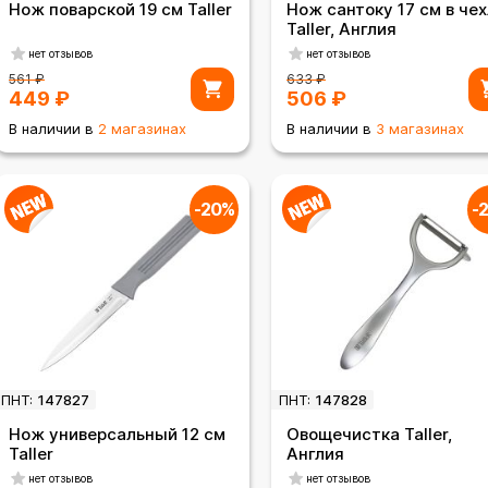
Нож поварской 19 см Taller
Нож сантоку 17 см в чех
Taller, Англия
нет отзывов
нет отзывов
561
₽
633
₽
449
₽
506
₽
В наличии в
2 магазинах
В наличии в
3 магазинах
-20%
-
ПНТ:
147827
ПНТ:
147828
Нож универсальный 12 см
Овощечистка Taller,
Taller
Англия
нет отзывов
нет отзывов