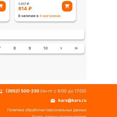
1 017
₽
814
₽
В наличии в
4 магазинах
7
8
9
10
(3952) 500-230
(пн-пт с 8:00 до 17:00)
kars@kars.ru
Политика обработки персональных данных
Задать вопрос руководителю