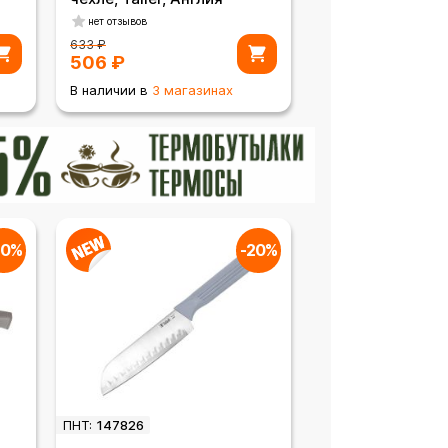
нет отзывов
633
₽
506
₽
В наличии в
3 магазинах
20%
-20%
ПНТ:
147826