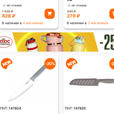
нет отзывов
нет отзывов
1 035
₽
349
₽
828
₽
279
₽
В наличии в
4 магазинах
В наличии в
2 магазинах
-20%
-
ПНТ:
147824
ПНТ:
147825