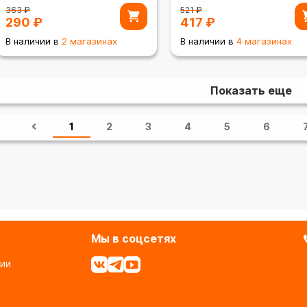
363
₽
521
₽
290
₽
417
₽
В наличии в
2 магазинах
В наличии в
4 магазинах
Показать еще
1
2
3
4
5
6
Мы в соцсетях
ии