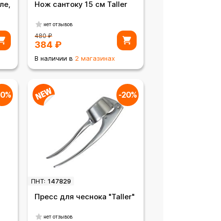
ле,
Нож сантоку 15 см Taller
нет отзывов
480
₽
384
₽
В наличии в
2 магазинах
20%
-20%
ПНТ:
147829
Пресс для чеснока "Taller"
нет отзывов