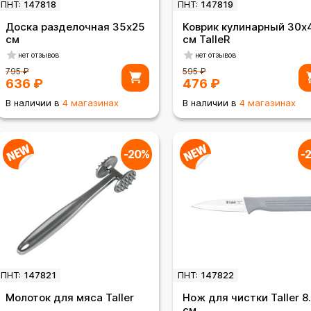
ПНТ:
147818
ПНТ:
147819
Доска разделочная 35х25
Коврик кулинарный 30х
см
см TalleR
нет отзывов
нет отзывов
795
₽
595
₽
636
₽
476
₽
В наличии в
4 магазинах
В наличии в
4 магазинах
-20%
-
ПНТ:
147821
ПНТ:
147822
Молоток для мяса Taller
Нож для чистки Taller 8
см