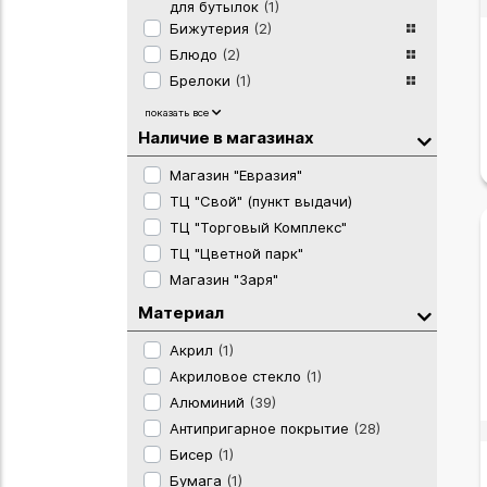
для бутылок
(1)
Бижутерия
(2)
Блюдо
(2)
Брелоки
(1)
Визитницы, кредитницы
(2)
показать все
Винные аксессуары
(2)
Наличие в магазинах
Все для ванной комнаты
(2)
Магазин "Евразия"
Головоломки, пазлы-3D,
ТЦ "Свой" (пункт выдачи)
конструкторы
(9)
Дача и сад
(3)
ТЦ "Торговый Комплекс"
Емкости для продуктов
(4)
ТЦ "Цветной парк"
Емкости для специй
(2)
Магазин "Заря"
Игрушки
(6)
Материал
Интерьер
(10)
Акрил
(1)
Интерьерные детали
(2)
Акриловое стекло
(1)
Испания
(1)
Алюминий
(39)
Картины
(15)
Антипригарное покрытие
(28)
Кастрюли
(35)
Бисер
(1)
Китай
(25)
Бумага
(1)
Ковши
(3)