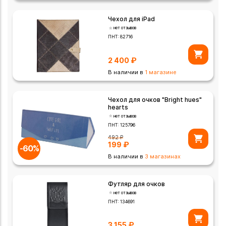
Чехол для iPad
нет отзывов
ПНТ:
82716
2 400
₽
В наличии в
1 магазине
Чехол для очков "Bright hues"
hearts
нет отзывов
ПНТ:
125796
492
₽
199
₽
-60%
В наличии в
3 магазинах
Футляр для очков
нет отзывов
ПНТ:
134691
3 155
₽