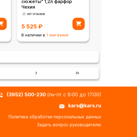
сюжеты" 1,2л фарфор
Чехия
нет отзывов
5 525
₽
В наличии в
1 магазине
(3952) 500-230
(пн-пт с 8:00 до 17:00)
kars@kars.ru
Политика обработки персональных данных
Задать вопрос руководителю