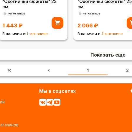
"Охотничьи сюжеты" 23
"Охотничьи сюжеты" 25
см
см
нет отзывов
нет отзывов
1 443
₽
2 066
₽
В наличии в
1 магазине
В наличии в
1 магазине
Показать еще
1
2
Мы в соцсетях
ии
агазинов