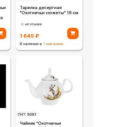
чьи
Тарелка десертная
"Охотничьи сюжеты" 19 см
ия
нет отзывов
1 645
₽
В наличии в
1 магазине
ПНТ:
5091
Чайник "Охотничьи