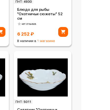
ПНТ:
4930
Блюдо для рыбы
4
"Охотничьи сюжеты" 52
см
нет отзывов
6 252
₽
В наличии в
1 магазине
ПНТ:
5011
Салатник "Охотничьи