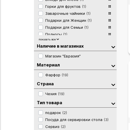
Горки для фруктов
(1)
Заварочные чайники
(1)
Подарки для Женщин
(1)
Подарки для Семьи
(1)
Подносы
(1)
показать все
Салатники и пиалы
(5)
Наличие в магазинах
Столовые сервизы
(1)
Тарелка десертная
(2)
Магазин "Евразия"
Тарелка подставная
(1)
Материал
Тарелка суповая
(1)
Фарфор
(19)
Чайная пара
(1)
Чайные сервизы
(1)
Страна
Элитные Подарки
(1)
Чехия
(19)
Тип товара
подарок
(2)
Посуда для сервировки стола
(3)
Сервиз
(2)