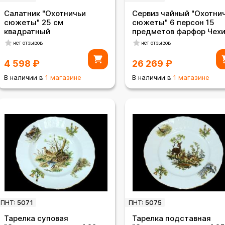
Салатник "Охотничьи
Сервиз чайный "Охотни
сюжеты" 25 см
сюжеты" 6 персон 15
квадратный
предметов фарфор Чех
нет отзывов
нет отзывов
4 598
₽
26 269
₽
В наличии в
1 магазине
В наличии в
1 магазине
ПНТ:
5071
ПНТ:
5075
Тарелка суповая
Тарелка подставная