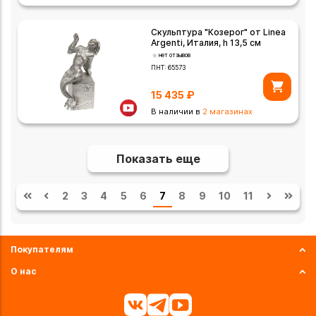
Скульптура "Козерог" от Linea
Argenti, Италия, h 13,5 см
нет отзывов
ПНТ:
65573
15 435
₽
В наличии в
2 магазинах
Показать еще
2
3
4
5
6
7
8
9
10
11
Покупателям
О нас