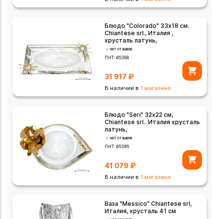
Блюдо "Colorado" 33х18 см.
Chiantese srl., Италия ,
хрусталь латунь,
нет отзывов
ПНТ:
65388
31 917
₽
В наличии в
1 магазине
Блюдо "Seri" 32х22 см,
Chiantese srl.. Италия хрусталь
латунь,
нет отзывов
ПНТ:
65395
41 079
₽
В наличии в
1 магазине
Ваза "Messico" Chiantese srl,
Италия, хрусталь 41 см