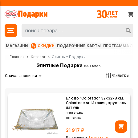
МАГАЗИНЫ
СКИДКИ
ПОДАРОЧНЫЕ КАРТЫ
ПРОГРАММА ЛО
Главная
Каталог
Элитные Подарки
Элитные Подарки
(591 товар)
Фильтры
Сначала новинки
Блюдо "Colorado" 32х32х8 см.
Chiantese srl Италия , хрусталь
латунь
нет отзывов
ПНТ:
65382
31 917
₽
В наличии в
1 магазине