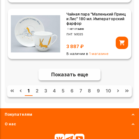
Чайная пара "Маленький Принц
и Лис" 180 мл. Императорский
фарфор
нет отзывов
ПНТ:
141035
3 887
₽
В наличии в
1 магазине
Показать еще
1
2
3
4
5
6
7
8
9
10
Покупателям
О нас