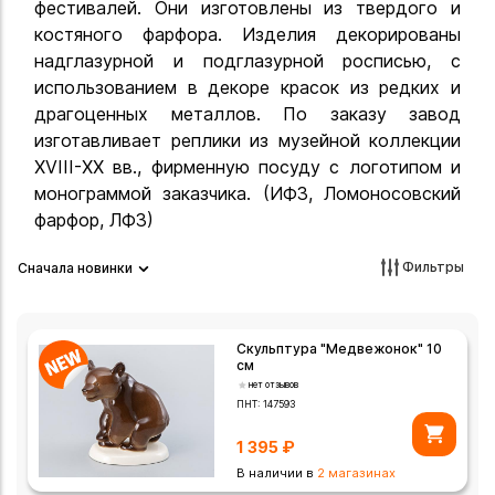
фестивалей. Они изготовлены из твердого и
костяного фарфора. Изделия декорированы
надглазурной и подглазурной росписью, с
использованием в декоре красок из редких и
драгоценных металлов. По заказу завод
изготавливает реплики из музейной коллекции
ХVIII-ХХ вв., фирменную посуду с логотипом и
монограммой заказчика. (ИФЗ, Ломоносовский
фарфор, ЛФЗ)
Фильтры
Сначала новинки
Скульптура "Медвежонок" 10
см
нет отзывов
ПНТ:
147593
1 395
₽
В наличии в
2 магазинах