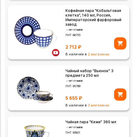
Кофейная пара "Кобальтовая
клетка", 140 мл, Россия,
Императорский фарфоровый
завод
нет отзывов
ПНТ:
66755
2 712
₽
В наличии в
2 магазинах
Чайный набор "Вьюнок" 3
предмета 250 мл
нет отзывов
ПНТ:
95799
5 655
₽
В наличии в
3 магазинах
Чайная пара "Кижи" 360 мл
нет отзывов
ПНТ:
95801