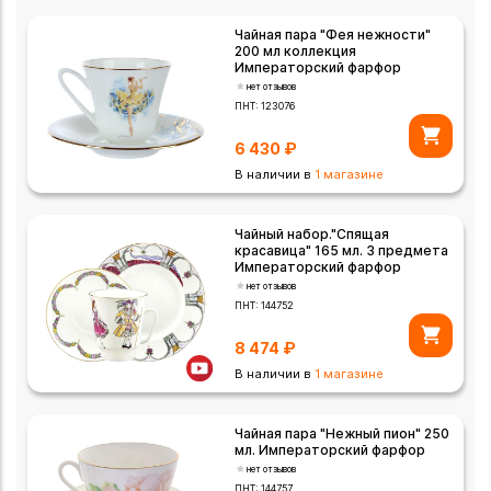
Чайная пара "Фея нежности"
200 мл коллекция
Императорский фарфор
нет отзывов
ПНТ:
123076
6 430
₽
В наличии в
1 магазине
Чайный набор."Спящая
красавица" 165 мл. 3 предмета
Императорский фарфор
нет отзывов
ПНТ:
144752
8 474
₽
В наличии в
1 магазине
Чайная пара "Нежный пион" 250
мл. Императорский фарфор
нет отзывов
ПНТ:
144757