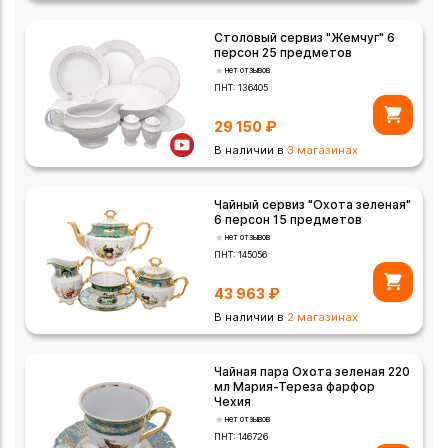
Столовый сервиз "Жемчуг" 6
персон 25 предметов
нет отзывов
ПНТ:
136405
29 150
₽
В наличии в
3 магазинах
Чайный сервиз "Охота зеленая"
6 персон 15 предметов
нет отзывов
ПНТ:
145056
43 963
₽
В наличии в
2 магазинах
Чайная пара Охота зеленая 220
мл Мария-Тереза фарфор
Чехия
нет отзывов
ПНТ:
146726