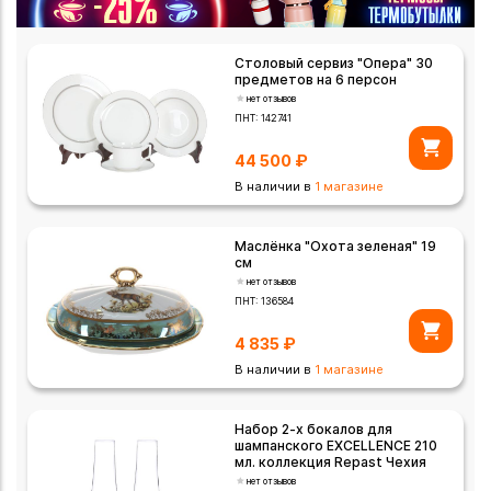
Столовый сервиз "Опера" 30
предметов на 6 персон
нет отзывов
ПНТ:
142741
44 500
₽
В наличии в
1 магазине
Маслёнка "Охота зеленая" 19
см
нет отзывов
ПНТ:
136584
4 835
₽
В наличии в
1 магазине
Набор 2-х бокалов для
шампанского EXCELLENCE 210
мл. коллекция Repast Чехия
нет отзывов