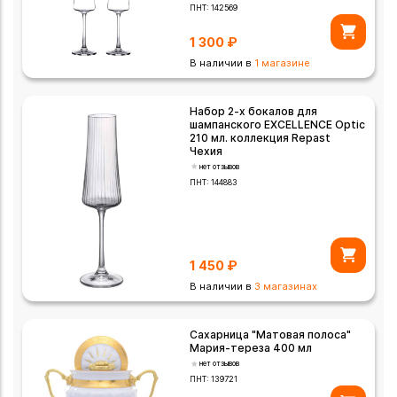
ПНТ:
142569
1 300
₽
В наличии в
1 магазине
Набор 2-х бокалов для
шампанского EXCELLENCE Optic
210 мл. коллекция Repast
Чехия
нет отзывов
ПНТ:
144883
1 450
₽
В наличии в
3 магазинах
Сахарница "Матовая полоса"
Мария-тереза 400 мл
нет отзывов
ПНТ:
139721