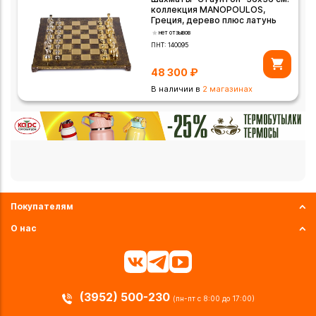
коллекция MANOPOULOS,
Греция, дерево плюс латунь
нет отзывов
ПНТ:
140095
48 300
₽
В наличии в
2 магазинах
Покупателям
О нас
(3952) 500-230
(пн-пт с 8:00 до 17:00)