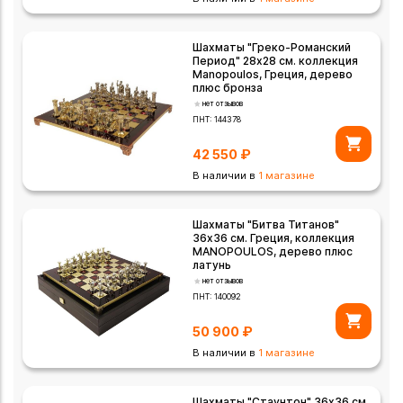
Шахматы "Греко-Романский
Период" 28х28 см. коллекция
Manopoulos, Греция, дерево
плюс бронза
нет отзывов
ПНТ:
144378
42 550
₽
В наличии в
1 магазине
Шахматы "Битва Титанов"
36х36 см. Греция, коллекция
MANOPOULOS, дерево плюс
латунь
нет отзывов
ПНТ:
140092
50 900
₽
В наличии в
1 магазине
Шахматы "Стаунтон" 36х36 см.