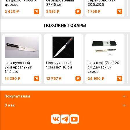
"Бадахос" Россия
сервировочная
сервировочная
дерево
87х15 см.
30,5х20,5
Великобритания
см.Великобритания
2 420
₽
3 932
₽
1 758
₽
бамбук
бамбук
ПОХОЖИЕ ТОВАРЫ
Нож кухонный
Нож кухонный
Нож шеф "Zen" 20
универсальный
"Classic" 16 см
см дамаск 37
14,5 см.
слоев
14 380
₽
12 767
₽
24 990
₽
Покупателям
О нас