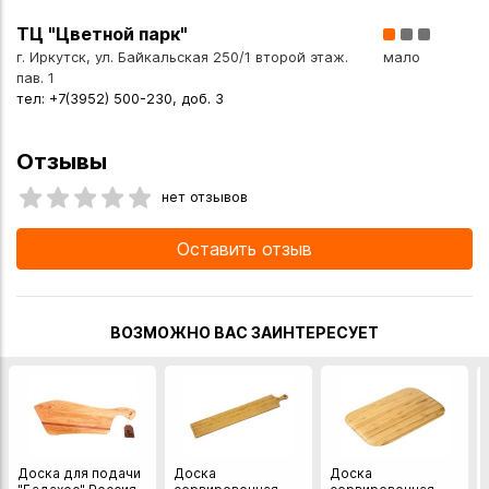
указанных ниже магазинах в Иркутске и в Ангарске, а
ТЦ "Цветной парк"
также сделать заказ в интернет-магазине с доставкой
г. Иркутск, ул. Байкальская 250/1 второй этаж.
мало
курьером по Иркутску или транспортной компанией по
пав. 1
всей России.
тел: +7(3952) 500-230, доб. 3
Отзывы
нет отзывов
Оставить отзыв
ВОЗМОЖНО ВАС ЗАИНТЕРЕСУЕТ
Доска для подачи
Доска
Доска