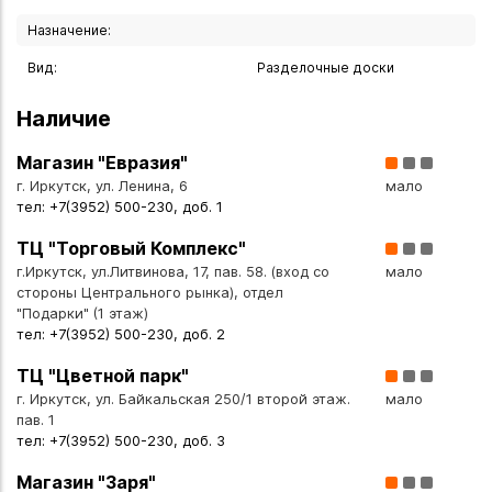
Рекомендации по уходу: щадящий режим посудомоечной
Назначение:
машины
Вид:
Разделочные доски
Вы можете купить Доска для сервировки 37х21 см дуб
морёный в указанных ниже магазинах в Иркутске и в
Наличие
Ангарске, а также сделать заказ в интернет-магазине с
доставкой курьером по Иркутску или транспортной
Магазин "Евразия"
компанией по всей России.
г. Иркутск, ул. Ленина, 6
мало
тел: +7(3952) 500-230, доб. 1
ТЦ "Торговый Комплекс"
г.Иркутск, ул.Литвинова, 17, пав. 58. (вход со
мало
стороны Центрального рынка), отдел
"Подарки" (1 этаж)
тел: +7(3952) 500-230, доб. 2
ТЦ "Цветной парк"
г. Иркутск, ул. Байкальская 250/1 второй этаж.
мало
пав. 1
тел: +7(3952) 500-230, доб. 3
Магазин "Заря"