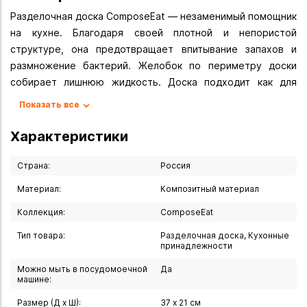
Разделочная доска ComposeEat — незаменимый помощник
на кухне. Благодаря своей плотной и непористой
структуре, она предотвращает впитывание запахов и
размножение бактерий. Желобок по периметру доски
собирает лишнюю жидкость. Доска подходит как для
нарезки, так и для сервировки стола. Она устойчива к
Показать все
сколам, трещинам, механическим повреждениям,
сохраняет насыщенность цвета и не деформируется от
Характеристики
влаги.
Доска сервировочная композитная с желобом,
Страна:
Россия
37х21 см.
Материал:
Композитный материал
Коллекция FASHION.
Коллекция:
ComposeEat
Вес (кг): 0.69
Длина (см): 37.00
Тип товара:
Разделочная доска, Кухонные
Ширина (см): 21.0
принадлежности
Толщина (мм): 6.0
Можно мыть в посудомоечной
Да
Вид упаковки: фирменная
машине:
Материал: бумажный композитный материал
Размер (Д х Ш):
37 х 21 см