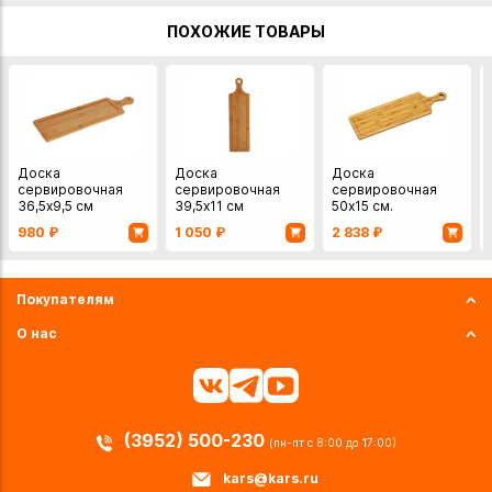
лезвия
ПОХОЖИЕ ТОВАРЫ
Доска
Доска
Доска
сервировочная
сервировочная
сервировочная
36,5х9,5 см
39,5х11 см
50х15 см.
Великобритания
980
₽
1 050
₽
2 838
₽
бамбук
Покупателям
О нас
(3952) 500-230
(пн-пт с 8:00 до 17:00)
kars@kars.ru