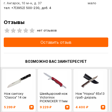
г. Ангарск, 10 м-н, д. 37
мало
тел: +7(3952) 500-230, доб. 4
Отзывы
нет отзывов
Оставить отзыв
ВОЗМОЖНО ВАС ЗАИНТЕРЕСУЕТ
Нож сантоку
Швейцарский нож
Нож "Норка" 65х13
"Clasica" 14 см
Victorinox
граб-дюраль
PICKNICKER 111мм
красный 11функций
5 299
₽
9 229
₽
4 400
₽
с фиксатором