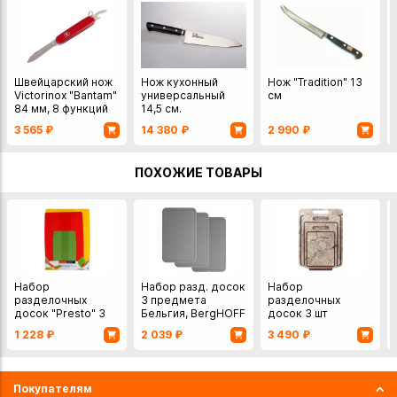
Швейцарский нож
Нож кухонный
Нож "Tradition" 13
Victorinox "Bantam"
универсальный
см
84 мм, 8 функций
14,5 см.
3 565
₽
14 380
₽
2 990
₽
ПОХОЖИЕ ТОВАРЫ
Набор
Набор разд. досок
Набор
разделочных
3 предмета
разделочных
досок "Presto" 3
Бельгия, BergHOFF
досок 3 шт
шт коллекция
полипропилен
мрамор серый на
1 228
₽
2 039
₽
3 490
₽
Tescoma
подставке
Покупателям