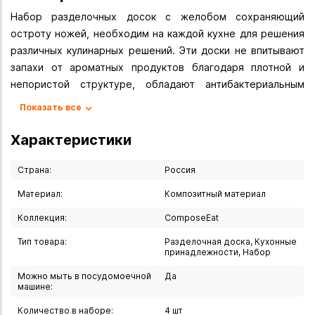
Набор разделочных досок с желобом сохраняющий
остроту ножей, необходим на каждой кухне для решения
различных кулинарных решений. Эти доски не впитывают
запахи от ароматных продуктов благодаря плотной и
непористой структуре, обладают антибактериальным
эффектом, по всему периметру предусмотрен желобок, в
Показать все
который стекает лишняя жидкость. Они подходят не
только для нарезки, но и для сервировки. Не подвержены
Характеристики
сколам, трещинам, механическим повреждениям,
расслаиванию, крошению, устойчивы к порезам,
Страна:
Россия
сохраняют насыщенность цвета и не деформируются от
Материал:
Композитный материал
влаги, можно мыть в посудомойке. Этот набор станет
Коллекция:
ComposeEat
неотъемлемым помощником на вашей кухне.
Тип товара:
Разделочная доска, Кухонные
Набор из 3-х разделочных досок на подставке. Коллекция
принадлежности, Набор
ComposeEat
Можно мыть в посудомоечной
Да
Комплектация:
машине:
Доска разделочная с желобом, размер 24х18 см
Количество в наборе:
4 шт