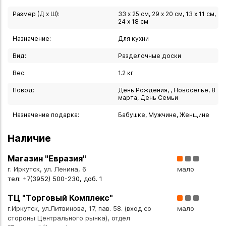
Доска разделочная, c желобом, размер 29х20 см
Размер (Д х Ш):
33 х 25 см, 29 х 20 см, 13 х 11 см,
Доска разделочная, c желобом, размер 33х25 см
24 х 18 см
Подставка для трех разделочных досок, размер 13х11 см,
Назначение:
Для кухни
вяз
Коробка подарочная ComposeEat, картон, размер
Вид:
Разделочные доски
350х45х270 мм (шхвхг)
Вес:
1.2 кг
Вес (кг): 1.2
Повод:
День Рождения, , Новоселье, 8
марта, День Семьи
Материал: бумажный композитный материал
Рекомендации по уходу: посудомоечная машина
Назначение подарка:
Бабушке, Мужчине, Женщине
Вы можете купить Набор разделочных досок 3 шт дуб
Наличие
прованс на подставке композитный материал в указанных
ниже магазинах в Иркутске и в Ангарске, а также сделать
Магазин "Евразия"
заказ в интернет-магазине с доставкой курьером по
г. Иркутск, ул. Ленина, 6
мало
тел: +7(3952) 500-230, доб. 1
Иркутску или транспортной компанией по всей России.
ТЦ "Торговый Комплекс"
г.Иркутск, ул.Литвинова, 17, пав. 58. (вход со
мало
стороны Центрального рынка), отдел