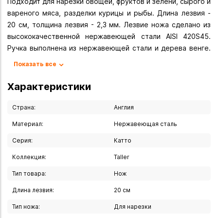
Подходит для нарезки овощей, фруктов и зелени, сырого и
вареного мяса, разделки курицы и рыбы. Длина лезвия -
20 см, толщина лезвия - 2,3 мм. Лезвие ножа сделано из
высококачественной нержавеющей стали AISI 420S45.
Ручка выполнена из нержавеющей стали и дерева венге.
Есть отверстие для подвешивания.
Показать все
Используйте для заточки точилки TalleR или аналогичные
Характеристики
(или точильные камни, мусаты). Рекомендуется ручная
мойка.
Страна:
Англия
Материал:
Нержавеющая сталь
Вы можете купить Нож для нарезки Taller 20 см в
указанных ниже магазинах в Иркутске и в Ангарске, а
Серия:
Катто
также сделать заказ в интернет-магазине с доставкой
Коллекция:
Taller
курьером по Иркутску или транспортной компанией по
всей России.
Тип товара:
Нож
Длина лезвия:
20 см
Тип ножа:
Для нарезки