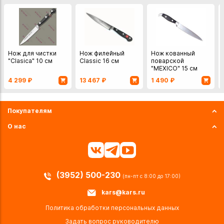
Нож для чистки
Нож филейный
Нож кованный
"Clasica" 10 см
Classic 16 см
поварской
"MEXICO" 15 см
4 299
₽
13 467
₽
1 490
₽
Покупателям
О нас
(3952) 500-230
(пн-пт с 8:00 до 17:00)
kars@kars.ru
Политика обработки персональных данных
Задать вопрос руководителю