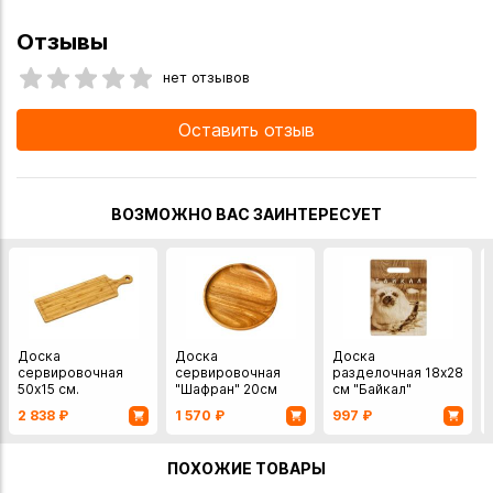
Отзывы
нет отзывов
Оставить отзыв
ВОЗМОЖНО ВАС ЗАИНТЕРЕСУЕТ
Доска
Доска
Доска
сервировочная
сервировочная
разделочная 18х28
50х15 см.
"Шафран" 20см
см "Байкал"
Великобритания
коллекция Dommix
2 838
₽
1 570
₽
997
₽
бамбук
Тайланд дерево
ПОХОЖИЕ ТОВАРЫ