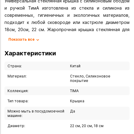
Универсальная стеклянная крышка с силиконовым ободом
и ручкой ТимА изготовлена из стекла и силикона из
современных, гигиеничных и экологичных материалов,
подходит к любой сковороде или кастрюле диаметром
18см, 20см, 22 см. Жаропрочная крышка стеклянная для
сковороды и кастрюли 3 в 1 сочетает в себе
Показать все
универсальность, 100% экологичность и экономию места.
Имеется отверстие для выпуска пара, пароотвод
Характеристики
позволяет избежать пролива жидкости на плиту.
Силиконовый край плотно прилегает к стенкам посуды,
Страна:
Китай
без риска повредить антипригарную поверхность и
Материал:
Стекло, Силиконовое
защищает края стеклянной крышки от сколов.
покрытие
Коллекция:
TIMA
Вы можете купить Крышка универсальная 18-20-22 см в
указанных ниже магазинах в Иркутске и в Ангарске, а
Тип товара:
Крышка
также сделать заказ в интернет-магазине с доставкой
Можно мыть в посудомоечной
Да
курьером по Иркутску или транспортной компанией по
машине:
всей России.
Диаметр:
22 см, 20 см, 18 см