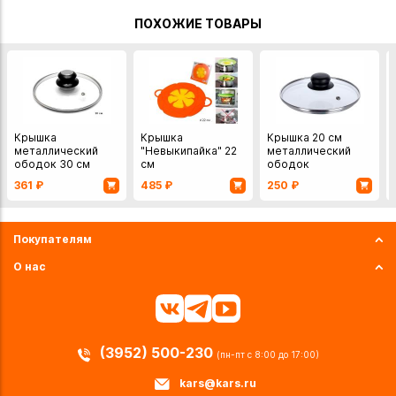
ПОХОЖИЕ ТОВАРЫ
Крышка
Крышка
Крышка 20 см
металлический
"Невыкипайка" 22
металлический
ободок 30 см
см
ободок
361
₽
485
₽
250
₽
Покупателям
О нас
(3952) 500-230
(пн-пт с 8:00 до 17:00)
kars@kars.ru