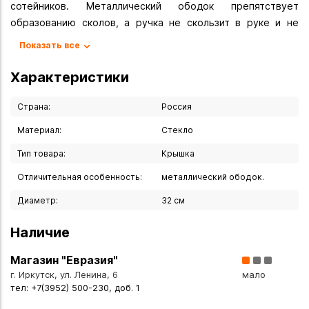
сотейников. Металлический ободок препятствует
образованию сколов, а ручка не скользит в руке и не
нагревается во время приготовления. Прозрачная крышка
Показать все
позволяет полностью контролировать процесс
приготовления без потери тепла. Не рекомендуется
Характеристики
использование в микроволновой печи и в духовке. Не
допускайте резкий перепад температур. После
Страна:
Россия
использования дождитесь естественного охлаждения
Материал:
Стекло
крышки.
Тип товара:
Крышка
Вы можете купить Крышка металлический ободок 32 см в
Отличительная особенность:
металлический ободок.
указанных ниже магазинах в Иркутске и в Ангарске, а
также сделать заказ в интернет-магазине с доставкой
Диаметр:
32 см
курьером по Иркутску или транспортной компанией по
Наличие
всей России.
Магазин "Евразия"
г. Иркутск, ул. Ленина, 6
мало
тел: +7(3952) 500-230, доб. 1