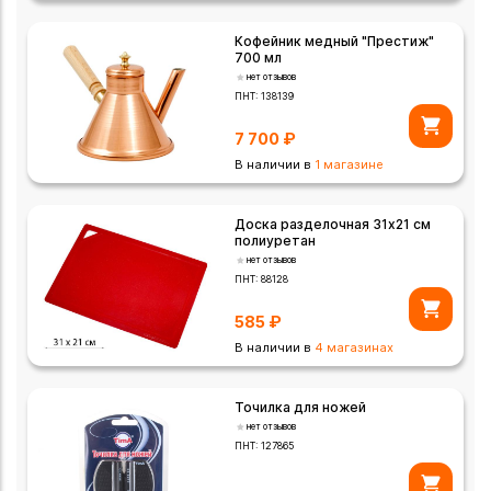
Кофейник медный "Престиж"
700 мл
нет отзывов
ПНТ:
138139
7 700
₽
В наличии в
1 магазине
Доска разделочная 31х21 см
полиуретан
нет отзывов
ПНТ:
88128
585
₽
В наличии в
4 магазинах
Точилка для ножей
нет отзывов
ПНТ:
127865