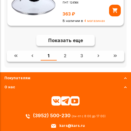
ПНТ:
124564
363
₽
В наличии в
4 магазинах
Показать еще
1
2
3
Покупателям
О нас
(3952) 500-230
(пн-пт с 8:00 до 17:00)
kars@kars.ru