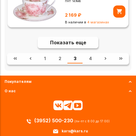
ПНТ:
147448
2 169
₽
В наличии в
4 магазинах
Показать еще
1
2
3
4
Покупателям
О нас
(3952) 500-230
(пн-пт с 8:00 до 17:00)
kars@kars.ru