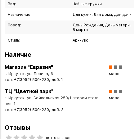
- дополнения коллекции художественной посуды;
Вид:
Чайные кружки
- создания особой атмосферы во время чаепития;
Назначение:
Для кухни, Для дома, Для дачи
- подарка ценителям искусства, дизайна и творчества
Альфонса Мухи.
Повод:
День Рождения, День матери,
8 марта
Кому подойдёт
Стиль:
Ар-нуво
- ценителям творчества Альфонса Мухи и стиля ар-нуво;
Наличие
- любителям художественной посуды и уникальных
предметов интерьера;
Магазин "Евразия"
- коллекционерам дизайнерской кухонной утвари;
г. Иркутск, ул. Ленина, 6
мало
- тем, кто ищет оригинальный и значимый подарок;
тел: +7(3952) 500-230, доб. 1
- в качестве подарка на: День рождения; юбилей;
ТЦ "Цветной парк"
профессиональный праздник (дизайнеру, художнику,
г. Иркутск, ул. Байкальская 250/1 второй этаж.
мало
искусствоведу); новоселье; 8 Марта.
пав. 1
тел: +7(3952) 500-230, доб. 3
Рекомендации по уходу
- Перед первым использованием промойте кружку тёплой
Отзывы
водой с мягким моющим средством.
- Для мытья можно использовать посудомоечную машину
нет отзывов