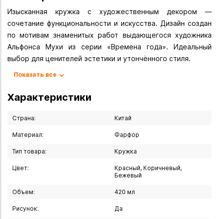
Изысканная кружка с художественным декором —
сочетание функциональности и искусства. Дизайн создан
по мотивам знаменитых работ выдающегося художника
Альфонса Мухи из серии «Времена года». Идеальный
выбор для ценителей эстетики и утончённого стиля.
Кружка «Времена года» превратит утренний кофе или
Показать все
вечерний чай в эстетическое удовольствие.
Тонкостенный фарфор обеспечивает лёгкость изделия, а
Характеристики
продуманная форма гарантирует комфортный захват.
Художественный декор воспроизводит элементы
Страна:
Китай
оригинальных произведений Мухи — с изящными
Материал:
Фарфор
женскими образами, флоральными мотивами и плавными
Тип товара:
Кружка
линиями в стиле ар-нуво.
Цвет:
Красный, Коричневый,
Используйте кружку для:
Бежевый
- подачи горячих напитков (кофе, чая, какао, горячего
Объем:
420 мл
шоколада);
Рисунок:
Да
- сервировки в стиле модерн или ар-нуво;