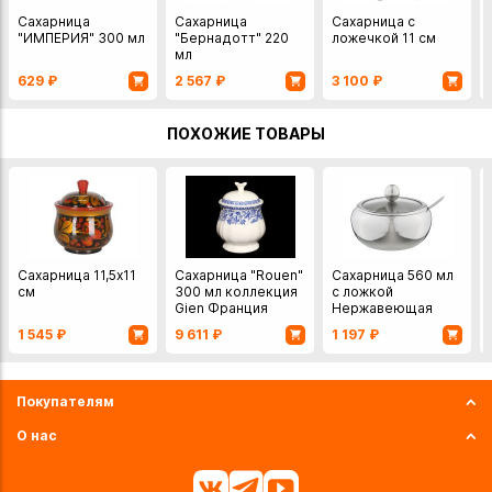
Сахарница
Сахарница
Сахарница с
"ИМПЕРИЯ" 300 мл
"Бернадотт" 220
ложечкой 11 см
мл
629
₽
2 567
₽
3 100
₽
ПОХОЖИЕ ТОВАРЫ
Сахарница 11,5х11
Сахарница "Rouen"
Сахарница 560 мл
см
300 мл коллекция
с ложкой
Gien Франция
Нержавеющая
сталь
1 545
₽
9 611
₽
1 197
₽
Покупателям
О нас