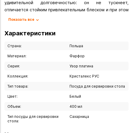
удивительной долговечностью: он не тускнеет,
отличается стойким привлекательным блеском и при этом
неприхотлив в уходе.
Показать все
Вы можете купить Сахарница "Узор платина" 400 мл в
Характеристики
указанных ниже магазинах в Иркутске и в Ангарске, а
также сделать заказ в интернет-магазине с доставкой
Страна:
Польша
курьером по Иркутску или транспортной компанией по
Материал:
Фарфор
всей России.
Серия:
Узор платина
Коллекция:
Кристалекс РУС
Тип товара:
Посуда для сервировки стола
Цвет:
Белый
Объем:
400 мл
Тип посуды для сервировки
Сахарница
стола: