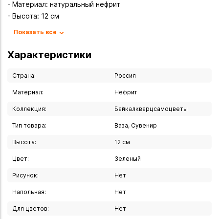
- Материал: натуральный нефрит
- Высота: 12 см
- Диаметр: 6 см
Показать все
- Форма: традиционная чаша-чарон
- Ручная работа мастеров
Характеристики
- Уникальная текстура камня
Страна:
Россия
- гармонизирует пространство
Материал:
Нефрит
- оберегает от негативной энергии
Коллекция:
Байкалкварцсамоцветы
- привлекает удачу и процветание
- улучшает самочувствие и укрепляет иммунитет
Тип товара:
Ваза, Сувенир
Высота:
12 см
Идеально подойдет для:
- Украшения интерьера
Цвет:
Зеленый
- Элемента декора
Рисунок:
Нет
- Коллекции байкальских сувениров
- Подарка ценителям искусства
Напольная:
Нет
- Оберега для дома
Для цветов:
Нет