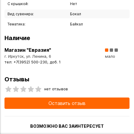
С крышкой:
Нет
Создайте атмосферу уникальности и стиля с нашей вазой-
чароном из нефрита! Этот природный сувенир не только
Вид сувенира:
Бокал
украсит ваш дом, но и станет источником положительной
Тематика:
Байкал
Наличие
Вы можете купить Сувенир ваза-чарон, 12 см, нефрит в
указанных ниже магазинах в Иркутске и в Ангарске, а
Магазин "Евразия"
также сделать заказ в интернет-магазине с доставкой
г. Иркутск, ул. Ленина, 6
мало
курьером по Иркутску или транспортной компанией по
тел: +7(3952) 500-230, доб. 1
всей России.
Отзывы
нет отзывов
Оставить отзыв
ВОЗМОЖНО ВАС ЗАИНТЕРЕСУЕТ