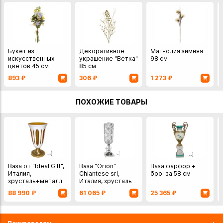
Букет из
Декоративное
Магнолия зимняя
искусственных
украшение "Ветка"
98 см
цветов 45 см
85 см
893
₽
306
₽
1 273
₽
ПОХОЖИЕ ТОВАРЫ
Ваза от "Ideal Gift",
Ваза "Orion"
Ваза фарфор +
Италия,
Chiantese srl,
бронза 58 см
хрусталь+металл
Италия, хрусталь
35,5 см
45 см
88 990
₽
61 065
₽
25 365
₽