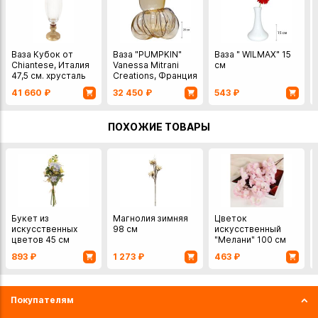
Ваза Кубок от
Ваза "PUMPKIN"
Ваза " WILMAX" 15
Chiantese, Италия
Vanessa Mitrani
см
47,5 см. хрусталь
Creations, Франция
20 см
41 660
₽
32 450
₽
543
₽
ПОХОЖИЕ ТОВАРЫ
Букет из
Магнолия зимняя
Цветок
искусственных
98 см
искусственный
цветов 45 см
"Мелани" 100 см
893
₽
1 273
₽
463
₽
Покупателям