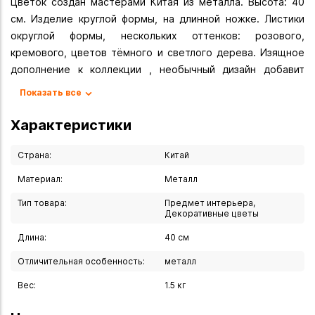
Цветок создан мастерами Китая из металла. Высота: 40
см. Изделие круглой формы, на длинной ножке. Листики
округлой формы, нескольких оттенков: розового,
кремового, цветов тёмного и светлого дерева. Изящное
дополнение к коллекции , необычный дизайн добавит
очарования и шарма в интерьер дома или квартиры.
Показать все
Дарите улыбки родным людям!
Характеристики
Вы можете купить Цветок 40 см в указанных ниже
магазинах в Иркутске и в Ангарске, а также сделать заказ
Страна:
Китай
в интернет-магазине с доставкой курьером по Иркутску
Материал:
Металл
или транспортной компанией по всей России.
Тип товара:
Предмет интерьера,
Декоративные цветы
Длина:
40 см
Отличительная особенность:
металл
Вес:
1.5 кг