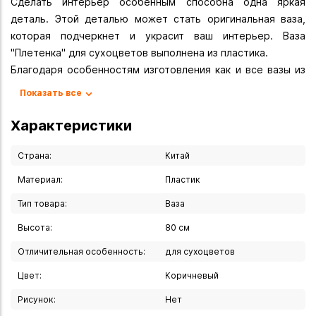
Сделать интерьер особенным способна одна яркая
деталь. Этой деталью может стать оригинальная ваза,
которая подчеркнет и украсит ваш интерьер. Ваза
"Плетенка" для сухоцветов выполнена из пластика.
Благодаря особенностям изготовления как и все вазы из
пластика лёгкие и крепкие; это качество является плюсом
Показать все
в доме с детьми или животными. Ваза напольная
предназначена для сухоцветов, искусственных цветов,
Характеристики
цветочных композиций, украшения и декора интерьера.
Ваза напольная будет отличным подарком на новоселье,
Страна:
Китай
Новый год, день рожденье, маме, подруге, сестре,
Материал:
Пластик
бабушке. Тепла уюта и приятных впечатлений!
Тип товара:
Ваза
Вы можете купить Ваза напольная "Плетенка" 80 см в
Высота:
80 см
указанных ниже магазинах в Иркутске и в Ангарске, а
также сделать заказ в интернет-магазине с доставкой
Отличительная особенность:
для сухоцветов
курьером по Иркутску или транспортной компанией по
Цвет:
Коричневый
всей России.
Рисунок:
Нет