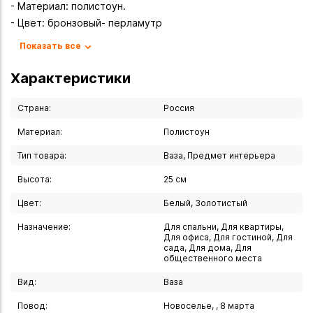
- Материал: полистоун.
- Цвет: бронзовый- перламутр
- Высота: 25 см.
Показать все
Описание
Характеристики
Элегантная ваза «Кубок» — стильное решение для
современного интерьера. Благодаря лаконичному дизайну
Страна:
Россия
и благородному бронзовому оттенку она легко
Материал:
Полистоун
вписывается в любое пространство, становясь
Тип товара:
Ваза, Предмет интерьера
выразительным акцентом или гармоничным дополнением к
уже существующей обстановке.
Высота:
25 см
Цвет:
Белый, Золотистый
Почему стоит выбрать эту вазу?
- Универсальность. Подходит для гостиной, спальни,
Назначение:
Для спальни, Для квартиры,
Для офиса, Для гостиной, Для
кабинета, кухни, прихожей, балкона или террасы. Может
сада, Для дома, Для
выступать как самостоятельный декор или завершать уже
общественного места
продуманную композицию.
Вид:
Ваза
- Привлекательный дизайн. Необычная форма в виде кубка
Повод:
Новоселье, , 8 марта
и глубокий перламутро-бронзовый цвет притягивают