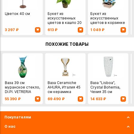
в интернет-магазине с доставкой курьером по Иркутску
или транспортной компанией по всей России.
Цветок 40 см
Букет из
Букет из
искусственных
искусственных
цветов в кашпо 20
цветов в корзинке
см
27 см
3 297
₽
613
₽
1 049
₽
ПОХОЖИЕ ТОВАРЫ
Ваза 39 см
Ваза Ceramiche
Ваза "Lisboa",
муранское стекло,
AHURA, Италия 45
Crystal Bohemia,
DI.PI. VETRERIA
см керамика
Чехия 35 см
ARTIGIANA di R,
55 390
₽
69 490
₽
14 633
₽
Италия
Покупателям
О нас