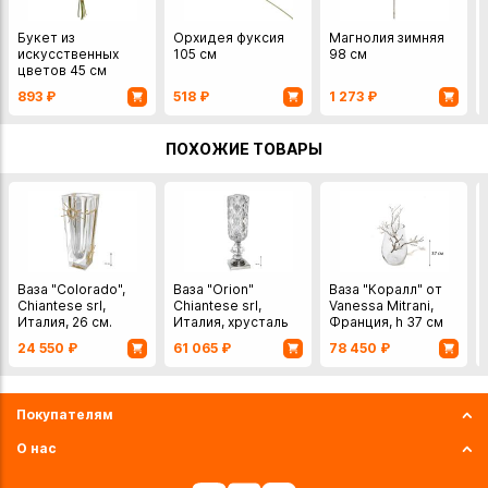
Букет из
Орхидея фуксия
Магнолия зимняя
искусственных
105 см
98 см
цветов 45 см
893
₽
518
₽
1 273
₽
ПОХОЖИЕ ТОВАРЫ
Ваза "Colorado",
Ваза "Orion"
Ваза "Коралл" от
Chiantese srl,
Chiantese srl,
Vanessa Mitrani,
Италия, 26 см.
Италия, хрусталь
Франция, h 37 см
хрусталь/латунь
45 см
24 550
₽
61 065
₽
78 450
₽
Покупателям
О нас