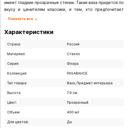
имеет гладкие прозрачные стенки. Такая ваза придется по
вкусу и ценителям классики, и тем, кто предпочитает
утонченность и изысканность.
Показать все
Вы можете купить Ваза - шар "Флора" 9 см в указанных
Характеристики
ниже магазинах в Иркутске и в Ангарске, а также сделать
заказ в интернет-магазине с доставкой курьером по
Страна:
Россия
Иркутску или транспортной компанией по всей России.
Материал:
Стекло
Серия:
Флора
Коллекция:
PASABAHCE
Тип товара:
Ваза, Предмет интерьера
Высота:
7.9 см
Цвет:
Прозрачный
Объем:
400 мл
Для цветов:
Да