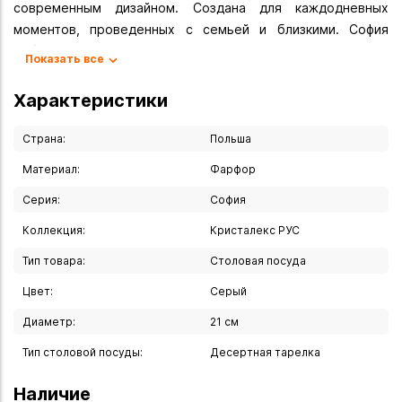
современным дизайном. Создана для каждодневных
моментов, проведенных с семьей и близкими. София
соблазнит изяществом тех, кто ценит эстетику и
Показать все
праздность повседневных, казалось бы «обычных» блюд.
Серые фарфоровые работы украшены тиснением, что
Характеристики
добавляет их уникальности, подчеркивая тонкий характер
посуды.
Страна:
Польша
Материал:
Фарфор
Вы можете купить Тарелка десертная "София" 21 см в
указанных ниже магазинах в Иркутске и в Ангарске, а
Серия:
София
также сделать заказ в интернет-магазине с доставкой
Коллекция:
Кристалекс РУС
курьером по Иркутску или транспортной компанией по
всей России.
Тип товара:
Столовая посуда
Цвет:
Серый
Диаметр:
21 см
Тип столовой посуды:
Десертная тарелка
Наличие