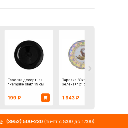
›
Тарелка десертная
Тарелка "Охота
Тарел
"Pampille blak" 19 см
зеленая" 21 см
"Стран
199
₽
1 943
₽
1 04
(3952) 500-230
(пн-пт с 8:00 до 17:00)