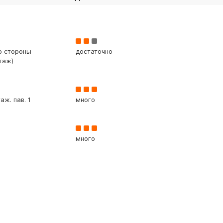
со стороны
достаточно
таж)
аж. пав. 1
много
много