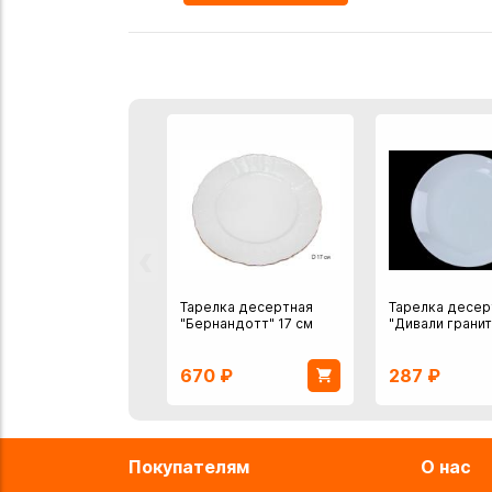
‹
Тарелка десертная
Тарелка десер
"Бернандотт" 17 см
"Дивали гранит
670
₽
287
₽
Покупателям
О нас