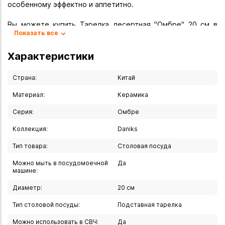
особенному эффектно и аппетитно.
Вы можете купить Тарелка десертная "Омбре" 20 см в
Показать все
указанных ниже магазинах в Иркутске и в Ангарске, а
также сделать заказ в интернет-магазине с доставкой
Характеристики
курьером по Иркутску или транспортной компанией по
всей России.
Страна:
Китай
Материал:
Керамика
Серия:
Омбре
Коллекция:
Daniks
Тип товара:
Столовая посуда
Можно мыть в посудомоечной
Да
машине:
Диаметр:
20 см
Тип столовой посуды:
Подставная тарелка
Можно использовать в СВЧ:
Да