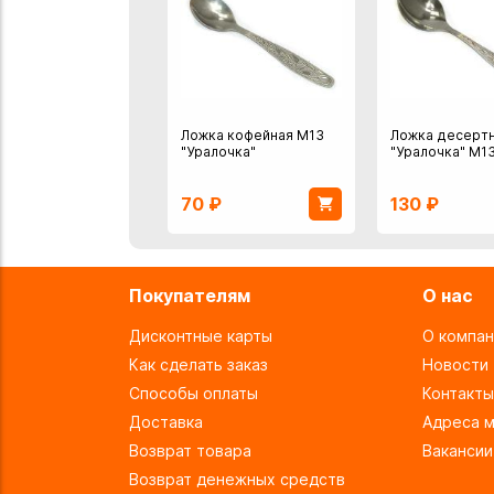
Ложка кофейная М13
Ложка десерт
"Уралочка"
"Уралочка" М1
70
₽
130
₽
Покупателям
О нас
Дисконтные карты
О компан
Как сделать заказ
Новости
Способы оплаты
Контакты
Доставка
Адреса м
Возврат товара
Вакансии
Возврат денежных средств