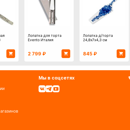
ная
Лопатка для торта
Лопатка д/торта
3
Evento Италия
24,8х7х4,3 см
2 799
₽
845
₽
Мы в соцсетях
ии
агазинов