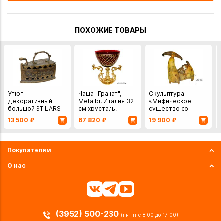
ПОХОЖИЕ ТОВАРЫ
Утюг
Чаша "Гранат",
Скульптура
декоративный
Metalbi, Италия 32
«Мифическое
большой STILARS
см хрусталь,
существо со
бронза
спящей
13 500
₽
67 820
₽
19 900
₽
девочкой», 29 см.
Италия, шамотная
глина
Покупателям
О нас
(3952) 500-230
(пн-пт с 8:00 до 17:00)