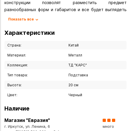
конструкции позволят разместить предмет
разнообразных форм и габаритов и все будет выглядеть
презентабельно и аккуратно!
Показать все
Подставка может также использоваться для
демонстрации картин небольшого размера, поделок,
Характеристики
рисунков детей и т.д. Подставки для сувенирной
продукции отлично впишутся в любой интерьер.
Страна:
Китай
Материал:
Металл
Вы можете купить Подставка под тарелки 20 см в
указанных ниже магазинах в Иркутске и в Ангарске, а
Коллекция:
ТД "КАРС"
также сделать заказ в интернет-магазине с доставкой
Тип товара:
Подставка
курьером по Иркутску или транспортной компанией по
всей России.
Высота:
20 см
Цвет:
Черный
Наличие
Магазин "Евразия"
г. Иркутск, ул. Ленина, 6
много