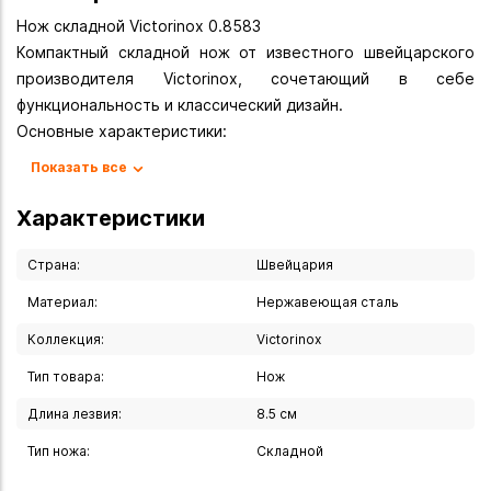
Нож складной Victorinox 0.8583
Компактный складной нож от известного швейцарского
производителя Victorinox, сочетающий в себе
функциональность и классический дизайн.
Основные характеристики:
- Длина клинка: 85 мм
Показать все
- Общая длина: 210 мм
- Толщина клинка: 2.5 мм
Характеристики
- Вес: 135 г
- Тип замка: Liner-lock
Страна:
Швейцария
Клинок: нержавеющая сталь X50CrMoV15 с твёрдостью
Материал:
Нержавеющая сталь
56-58 HRC
Коллекция:
Victorinox
Рукоять: текстурированный пластик с противоскользящим
покрытием
Тип товара:
Нож
Механизм открывания: флиппер
Длина лезвия:
8.5 см
Клипса: двусторонняя, регулируемая
Плавный механизм открывания благодаря подшипникам
Тип ножа:
Складной
Надежная фиксация клинка в открытом положении