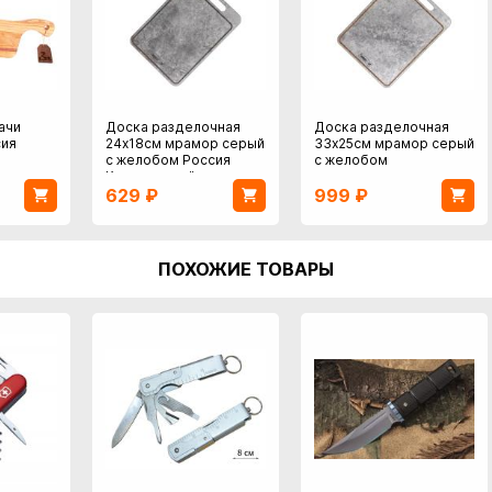
ачи
Доска разделочная
Доска разделочная
сия
24х18см мрамор серый
33х25см мрамор серый
с желобом Россия
с желобом
Композитный материал
629
₽
999
₽
ПОХОЖИЕ ТОВАРЫ