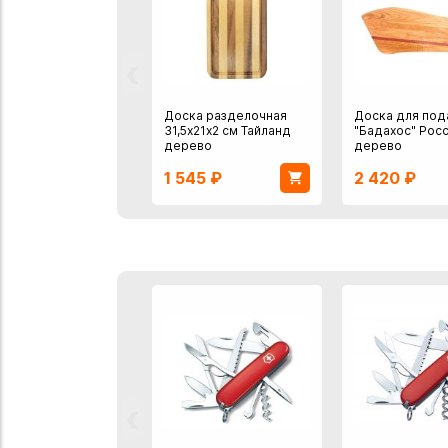
‹
Доска разделочная
Доска для под
31,5х21х2 см Тайланд
"Бадахос" Рос
дерево
дерево
1 545
₽
2 420
₽
‹