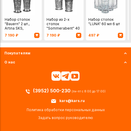
Набор стопок
Набор из 2-х
Набор стопок
"Bauern" 2 шт.,
стопок
"LUNA" 60 мл 6 шт
Artina SKS,
"Sommerabent" 40
Германия, олово.
мл., Artina SKS,
7 190
₽
7 190
₽
497
₽
Германия, олово
Покупателям
О нас
(3952) 500-230
(пн-пт с 8:00 до 17:00)
kars@kars.ru
Политика обработки персональных данных
Задать вопрос руководителю