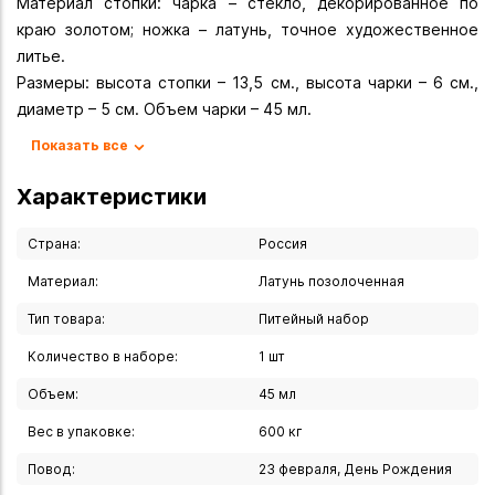
Материал стопки: чарка – стекло, декорированное по
краю золотом; ножка – латунь, точное художественное
литье.
Размеры: высота стопки – 13,5 см., высота чарки – 6 см.,
диаметр – 5 см. Объем чарки – 45 мл.
Показать все
Стопка упакована в футляр-кейс из дизайнерского картона
с магнитным клапаном и ручкой – удобно носить,
Характеристики
комфортно дарить!
Размеры футляра: 18 х 10 х 7 см.
Страна:
Россия
Материал:
Латунь позолоченная
Вы можете купить Стопка "АЗС" в указанных ниже
магазинах в Иркутске и в Ангарске, а также сделать заказ
Тип товара:
Питейный набор
в интернет-магазине с доставкой курьером по Иркутску
Количество в наборе:
1 шт
или транспортной компанией по всей России.
Объем:
45 мл
Вес в упаковке:
600 кг
Повод:
23 февраля, День Рождения