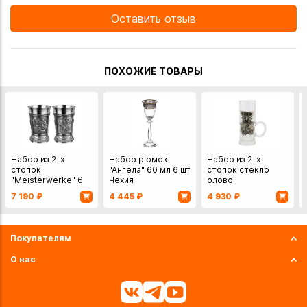
Оставить отзыв
ПОХОЖИЕ ТОВАРЫ
Набор из 2-х
Набор рюмок
Набор из 2-х
стопок
"Ангела" 60 мл 6 шт
стопок стекло
"Meisterwerke" 6
Чехия
олово
см., Artina SKS,
7 190
₽
4 445
₽
4 930
₽
Германия, олово
Покупателям
О нас