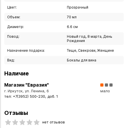
любому празднику или дополнением к вашей коллекции
Цвет:
Прозрачный
премиальной посуды. Бокалы прекрасно подойдут как для
торжественных случаев, так и для повседневного
Объем:
70 мл
использования, добавляя особый шарм любому застолью.
Диаметр:
6.6 см
Подарите себе и своим близким удовольствие от
Повод:
Новый год, 8 марта, День
использования посуды, созданной с любовью к традициям
Рождения
и современным стандартам качества.
Назначение подарка:
Теще, Свекрови, Женщине
Вы можете купить Набор бокалов "PARUS" 70 мл 6 шт в
Вид:
Бокалы для вина
указанных ниже магазинах в Иркутске и в Ангарске, а
также сделать заказ в интернет-магазине с доставкой
Наличие
курьером по Иркутску или транспортной компанией по
всей России.
Магазин "Евразия"
г. Иркутск, ул. Ленина, 6
мало
тел: +7(3952) 500-230, доб. 1
Отзывы
нет отзывов