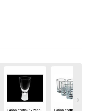
›
Набор стопок "Vizner"
Набор стопок "Козем"
Набор