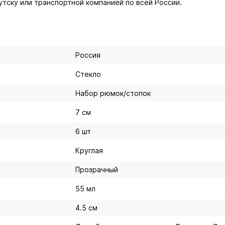
утску или транспортной компанией по всей России.
Россия
Стекло
Набор рюмок/стопок
7 см
6 шт
Круглая
Прозрачный
55 мл
4.5 см