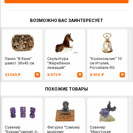
ВОЗМОЖНО ВАС ЗАИНТЕРЕСУЕТ
Панно "В бане"
Скульптура
"Колокольчик" 10
шамот 36х45 см
"Жеребенок
см Италия,
лежащий"
Porcellane RG
фарфор
23 545
₽
6 973
₽
8 300
₽
ПОХОЖИЕ ТОВАРЫ
Сувенир
Фигурка "Самому
Сувенир
"Бурхан"чароит, h-
мудрому
"Иркутская