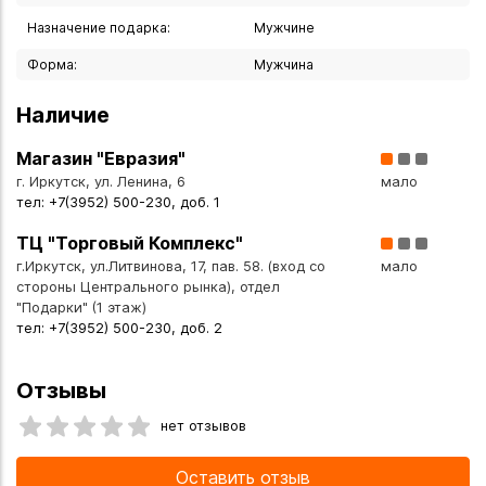
также сделать заказ в интернет-магазине с доставкой
курьером по Иркутску или транспортной компанией по
Назначение подарка:
Мужчине
всей России.
Форма:
Мужчина
Наличие
Магазин "Евразия"
г. Иркутск, ул. Ленина, 6
мало
тел: +7(3952) 500-230, доб. 1
ТЦ "Торговый Комплекс"
г.Иркутск, ул.Литвинова, 17, пав. 58. (вход со
мало
стороны Центрального рынка), отдел
"Подарки" (1 этаж)
тел: +7(3952) 500-230, доб. 2
Отзывы
нет отзывов
Оставить отзыв