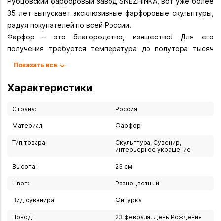
Рубцовский фарфоровый завод SNEZHINKA, вот уже более
35 лет выпускает эксклюзивные фарфоровые скульптуры,
радуя покупателей по всей России.
Фарфор – это благородство, изящество! Для его
получения требуется температура до полутора тысяч
градусов. Главные его отличительные особенности: он
Показать все
просвечивается, покрыт глазурью, а также имеет
особенный, тонкий звук. В отличие от керамики фарфор со
Характеристики
временем практически не стареет, не меняет свой
внешний вид.
Страна:
Россия
Уникальные скульптуры ручной работы, порадуют
Материал:
Фарфор
коллекционеров, станут ярким дополнением
Тип товара:
Скульптура, Сувенир,
интерьерного решения в любом стиле и конечно же,
интерьерное украшение
беспроигрышным вариантом подарка для любимых!
Скульптура "Охотник с лисой"
Высота:
23 см
Размер - 23 см
Цвет:
Разноцветный
Вы можете купить Скульптура "Охотник с лисой" 23 см в
Вид сувенира:
Фигурка
указанных ниже магазинах в Иркутске и в Ангарске, а
Повод:
23 февраля, День Рождения