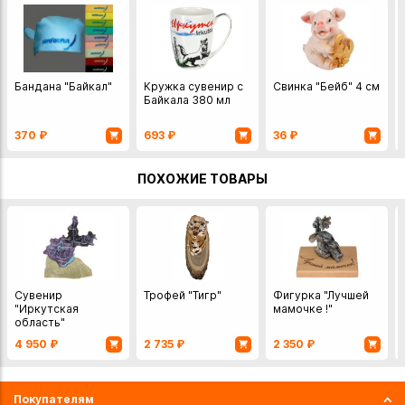
Бандана "Байкал"
Кружка сувенир с
Свинка "Бейб" 4 см
Байкала 380 мл
370
₽
693
₽
36
₽
ПОХОЖИЕ ТОВАРЫ
Сувенир
Трофей "Тигр"
Фигурка "Лучшей
"Иркутская
мамочке !"
область"
офикальцит и
4 950
₽
2 735
₽
2 350
₽
чароит 14 см
Байкалкварцсамоцветы
Россия
Покупателям