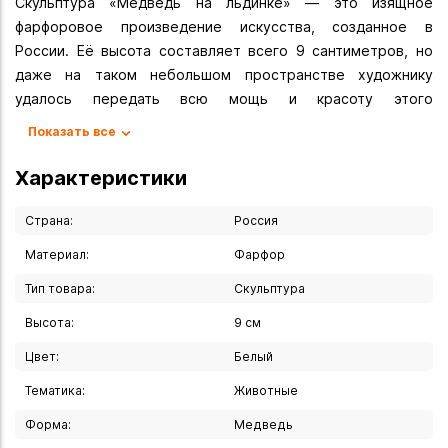
Скульптура «Медведь на льдинке» — это изящное
фарфоровое произведение искусства, созданное в
России. Её высота составляет всего 9 сантиметров, но
даже на таком небольшом пространстве художнику
удалось передать всю мощь и красоту этого
величественного зверя.
Показать все
Белый медведь стоит на одинокой льдине, словно
подчёркивая свою приспособленность к суровым
Характеристики
условиям севера. Каждая деталь скульптуры тщательно
проработана, от шерсти, которая выглядит как настоящая,
Страна:
Россия
до ледяных трещин на льдинке.
Материал:
Фарфор
Фарфоровая статуэтка покрыта белоснежной глазурью,
Тип товара:
Скульптура
которая создаёт благородный и элегантный внешний вид.
Блеск и гладкость поверхности подчёркивают высокое
Высота:
9 см
качество изделия и делают его прекрасным украшением
Цвет:
Белый
для любого интерьера.
Тематика:
Животные
Вы можете купить Скульптура "Медведь на льдинке" 9 см
Форма:
Медведь
в указанных ниже магазинах в Иркутске и в Ангарске, а