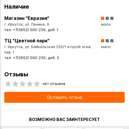
также сделать заказ в интернет-магазине с доставкой
Наличие
курьером по Иркутску или транспортной компанией по
всей России.
Магазин "Евразия"
г. Иркутск, ул. Ленина, 6
мало
тел: +7(3952) 500-230, доб. 1
ТЦ "Цветной парк"
г. Иркутск, ул. Байкальская 250/1 второй этаж.
мало
пав. 1
тел: +7(3952) 500-230, доб. 3
Отзывы
нет отзывов
Оставить отзыв
ВОЗМОЖНО ВАС ЗАИНТЕРЕСУЕТ