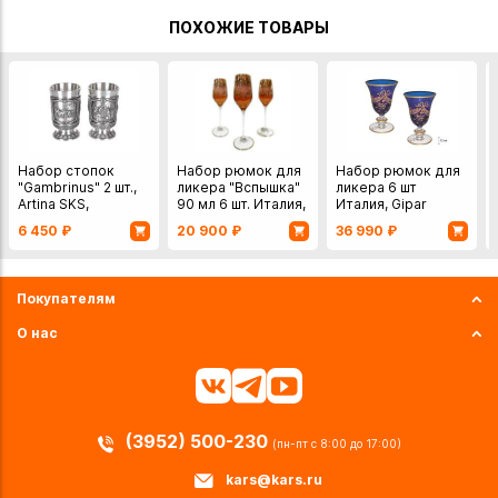
ПОХОЖИЕ ТОВАРЫ
Набор стопок
Набор рюмок для
Набор рюмок для
"Gambrinus" 2 шт.,
ликера "Вспышка"
ликера 6 шт
Artina SKS,
90 мл 6 шт. Италия,
Италия, Gipar
Германия, олово
Same Decorazione
6 450
₽
20 900
₽
36 990
₽
хрусталь
Покупателям
О нас
(3952) 500-230
(пн-пт с 8:00 до 17:00)
kars@kars.ru