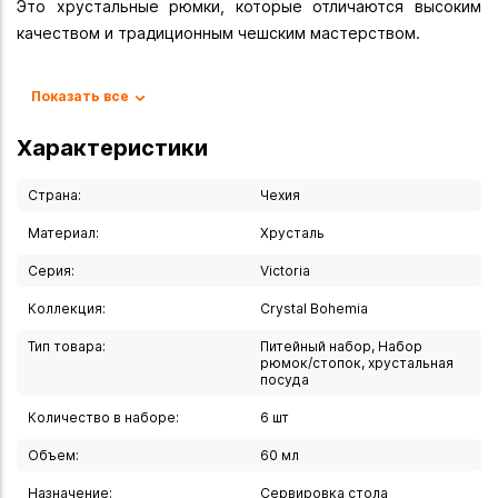
Это хрустальные рюмки, которые отличаются высоким
качеством и традиционным чешским мастерством.
Характеристики
Показать все
- Материал: хрусталь с содержанием оксида свинца не
менее 24%.
Характеристики
- Объём: 60 мл.
- Количество в наборе: 6 рюмок.
Страна:
Чехия
- Серия: Victoria.
Материал:
Хрусталь
- Коллекция: Crystal Bohemia.
Серия:
Victoria
- Страна производства: Чехия.
- Цвет: прозрачный.
Коллекция:
Crystal Bohemia
- Тип напитка: для водки, ликёра.
Тип товара:
Питейный набор, Набор
рюмок/стопок, хрустальная
Особенности
посуда
- Рюмки имеют органичные современные формы с
Количество в наборе:
6 шт
плавными изгибами, идеально гладкие стенки и
Объем:
60 мл
лаконичный гравированный декор в виде вертикальных
линий, который красиво сияет и переливается в лучах
Назначение:
Сервировка стола