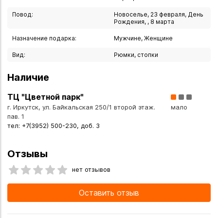
света.
Повод:
Новоселье, 23 февраля, День
Рождения, , 8 марта
Продукция Crystal Bohemia считается эталоном
Назначение подарка:
Мужчине, Женщине
производства традиционного чешского хрусталя.
Вид:
Рюмки, стопки
Набор подходит для сервировки стола и наслаждения
Наличие
водкой или ликёром.
ТЦ "Цветной парк"
Можно мыть в посудомоечной машине. .
г. Иркутск, ул. Байкальская 250/1 второй этаж.
мало
пав. 1
Вы можете купить Набор рюмок "Victoria" 60 мл 6 штук
тел: +7(3952) 500-230, доб. 3
Crystal Bohemia Чехия в указанных ниже магазинах в
Иркутске и в Ангарске, а также сделать заказ в интернет-
Отзывы
магазине с доставкой курьером по Иркутску или
транспортной компанией по всей России.
нет отзывов
Оставить отзыв