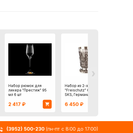
›
Набор рюмок для
Набор из 2-х стопок
Набор
ликера "Престиж" 95
"Freischutz" 6 см., Artina
перев
мл 6 шт
SKS, Германия, олово
2 417
₽
6 450
₽
15 6
(3952) 500-230
(пн-пт с 8:00 до 17:00)