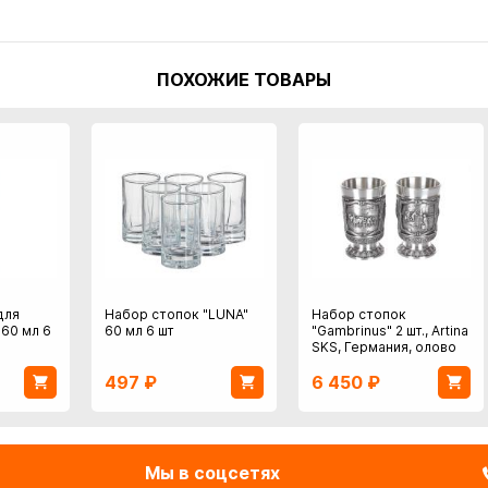
ПОХОЖИЕ ТОВАРЫ
для
Набор стопок "LUNA"
Набор стопок
 60 мл 6
60 мл 6 шт
"Gambrinus" 2 шт., Artina
SKS, Германия, олово
497
₽
6 450
₽
Мы в соцсетях