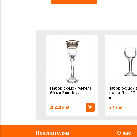
‹
Набор рюмок "Ангела"
Набор рюмок 
60 мл 6 шт Чехия
водки "TULIPE"
шт
4 445
₽
677
₽
Покупателям
О нас