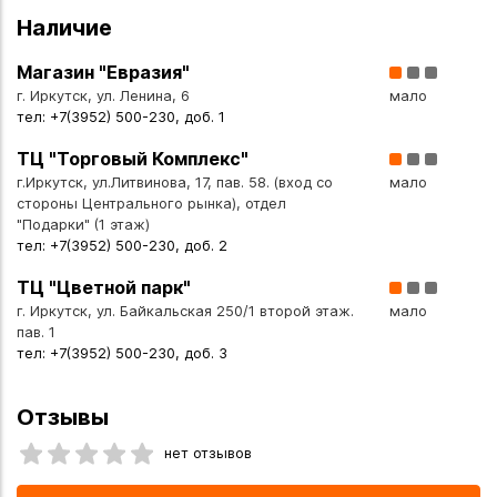
Наличие
Основные характеристики:
- Размер: 20см.
Магазин "Евразия"
- Материал верха: искусственный трикотажный мех
г. Иркутск, ул. Ленина, 6
мало
(мягкий, приятный на ощупь, гипоаллергенный).
тел: +7(3952) 500-230, доб. 1
- Одежда: армейская футболка (прочно пришита,
ТЦ "Торговый Комплекс"
сохраняет форму).
г.Иркутск, ул.Литвинова, 17, пав. 58. (вход со
мало
- Наполнитель: полиэфирное волокно (обеспечивает
стороны Центрального рынка), отдел
объём и мягкость); полипропиленовые гранулы
"Подарки" (1 этаж)
тел: +7(3952) 500-230, доб. 2
(добавляют тактильную выразительность, помогают
сохранять форму).
ТЦ "Цветной парк"
- Возрастная категория: для детей от 3 лет
г. Иркутск, ул. Байкальская 250/1 второй этаж.
мало
(соответствует требованиям безопасности детских
пав. 1
товаров).
тел: +7(3952) 500-230, доб. 3
- Особенности:
оригинальный дизайн: бегемот в стильной армейской
Отзывы
футболке;
нет отзывов
аккуратная проработка деталей (мордочка, лапки, ушки);
безопасные пластиковые глаза;