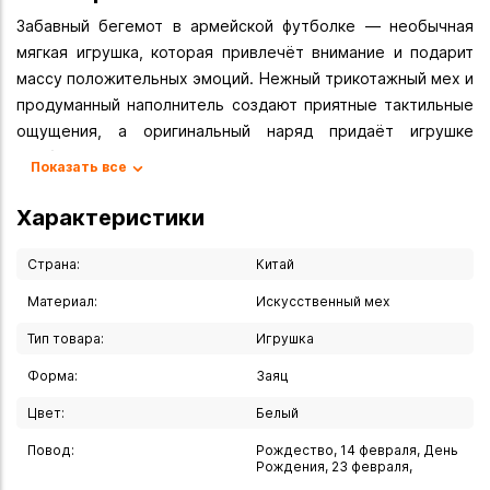
Забавный бегемот в армейской футболке — необычная
мягкая игрушка, которая привлечёт внимание и подарит
массу положительных эмоций. Нежный трикотажный мех и
продуманный наполнитель создают приятные тактильные
ощущения, а оригинальный наряд придаёт игрушке
особый шарм. Компактные размеры позволяют всегда
Показать все
носить бегемота с собой: в детский сад, на прогулку или в
поездку. Благодаря безопасным материалам и
Характеристики
несложному уходу игрушка станет надёжным спутником
для ребёнка.
Страна:
Китай
Игрушка подойдёт: для детей от 3 лет — как мягкая
Материал:
Искусственный мех
игрушка для объятий и игр; в качестве оригинального
Тип товара:
Игрушка
подарка на день рождения, Новый год или другой
праздник; для коллекционеров мягких игрушек с
Форма:
Заяц
нестандартным дизайном; как яркий декоративный
Цвет:
Белый
элемент для детской комнаты или игровой зоны; для тех,
кто ищет необычный и запоминающийся подарок для
Повод:
Рождество, 14 февраля, День
Рождения, 23 февраля,
близких.