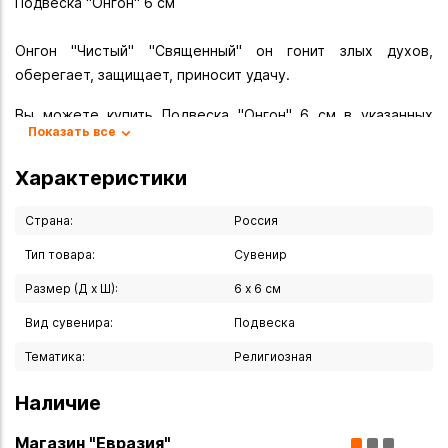
Подвеска "Онгон" 6 см
Онгон "Чистый" "Священный" он гонит злых духов,
оберегает, защищает, приносит удачу.
Вы можете купить Подвеска "Онгон" 6 см в указанных
Показать все
ниже магазинах в Иркутске и в Ангарске, а также сделать
заказ в интернет-магазине с доставкой курьером по
Характеристики
Иркутску или транспортной компанией по всей России.
Страна:
Россия
Тип товара:
Сувенир
Размер (Д х Ш):
6 х 6 см
Вид сувенира:
Подвеска
Тематика:
Религиозная
Наличие
Магазин "Евразия"