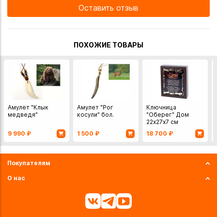
Оставить отзыв
ПОХОЖИЕ ТОВАРЫ
Амулет "Клык
Амулет "Рог
Ключница
медведя"
косули" бол.
"Оберег" Дом
22х27х7 см
дерево, медь,
9 990
₽
1 500
₽
18 700
₽
Россия
Покупателям
О нас