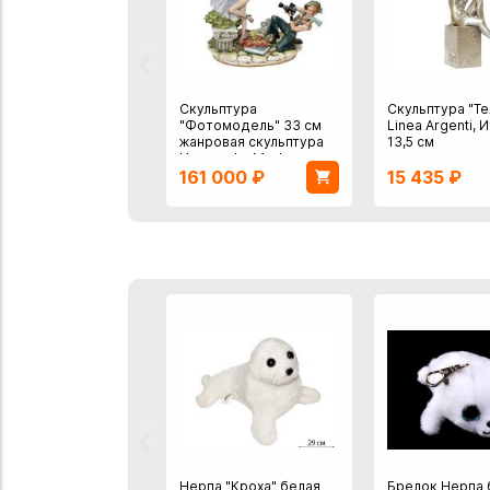
‹
Скульптура
Скульптура "Те
"Фотомодель" 33 см
Linea Argenti, И
жанровая скульптура
13,5 см
Италия, La Medea
161 000
₽
15 435
₽
фарфор
‹
Нерпа "Кроха" белая
Брелок Нерпа 